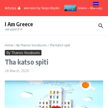
Skip to content
Articles
ry
Watercolors by Sergio Bigolin
Greece – Blue Flags 20
I Am Greece
and proud of it!
Home
/
By Thanos Voudouris
/
Tha katso spiti
By Thanos Voudouris
Tha katso spiti
24 March, 2020