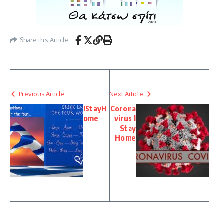
Share this Article
Previous Article
Next Article
IStayH
Corona
ome
virus I
Stay
Home