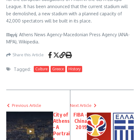
League. It has been announced that the current stadium will
be demolished, a new stadium with a planned capacity of
42,000 spectators will be built in its place.
Πηγή
: Athens News Agency-Macedonian Press Agency (ANA-
MPA), Wikipedia.
Share this Article
Tagged:
Culture
Greece
History
Previous Article
Next Article
City of
FIBA –
Athens
China
– A
2019
Portrai
t…