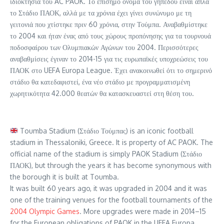
ιδιοκτησία του AC PAOK. Το επίσημο όνομα του γηπέδου είναι απλά
το Στάδιο ΠΑΟΚ, αλλά με τα χρόνια έχει γίνει συνώνυμο με τη
γειτονιά που χτίστηκε πριν 60 χρόνια, στην Τούμπα. Αναβαθμίστηκε
το 2004 και ήταν ένας από τους χώρους προπόνησης για τα τουρνουά
ποδοσφαίρου των Ολυμπιακών Αγώνων του 2004. Περισσότερες
αναβαθμίσεις έγιναν το 2014-15 για τις ευρωπαϊκές υποχρεώσεις του
ΠΑΟΚ στο UEFA Europa League. Έχει ανακοινωθεί ότι το σημερινό
στάδιο θα κατεδαφιστεί, ένα νέο στάδιο με προγραμματισμένη
χωρητικότητα 42.000 θεατών θα κατασκευαστεί στη θέση του.
Toumba Stadium (Στάδιο Τούμπας) is an iconic football
stadium in Thessaloniki, Greece. It is property of AC PAOK. The
official name of the stadium is simply PAOK Stadium (Στάδιο
ΠΑΟΚ), but through the years it has become synonymous with
the borough it is built at Toumba.
It was built 60 years ago, it was upgraded in 2004 and it was
one of the training venues for the football tournaments of the
2004 Olympic Games
. More upgrades were made in 2014–15
for the European obligations of PAOK in the UEFA Europa