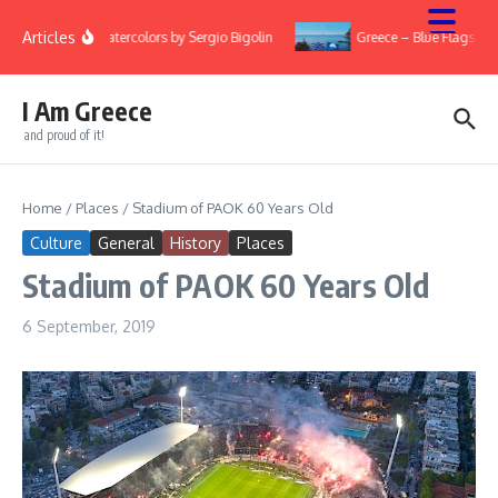
Skip to content
Articles
y
Watercolors by Sergio Bigolin
Greece – Blue Flags 20
I Am Greece
and proud of it!
Home
/
Places
/
Stadium of PAOK 60 Years Old
Culture
General
History
Places
Stadium of PAOK 60 Years Old
6 September, 2019