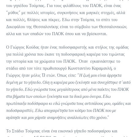
του γηπέδου Τούμπας. Για τους φιλάθλους του ΠΑΟΚ, είναι ένας
“μύθος” με πολλές ιστορίες, συγκινήσεις και μαγικές στιγμές, αλλά
και πολλές, θλίψεις και πίκρες. Εδω στην Τούμπα, το σπίτι του
Δικεφάλου της Θεσσαλονίκης είναι το σύμβολο των Θεσσαλονικιών,
αλλα και των οπαδών του ΠΑΟΚ όπου και να βρίσκονται.
Ο Γιώργος Κούδας ήταν ένας ποδοσφαιριστής και στήλος της ομάδας
για πολλά χρόνια που έκανε τη ποδοσφαιρική καριέρα του τιμώντας
την ιστορία και τα χρώματα του ΠΑΟΚ. Όταν εγκαινιάστηκε το
στάδιο από τον τότε πρωθυπουργό Κωνσταντίνο Καραμανλή, ο
Γιώργος ήταν μόλις 13 ετών. Όπως είπε: “
Η ζωή μου είναι άρρηκτα
δεμένη με το γήπεδο. Ολη η καριέρα μου ξεκίνησε και συνεχίστηκε σ’ αυτό
το γήπεδο. Εδώ γνώρισα τους μεγαλύτερους από μένα παίκτες του ΠΑΟΚ
στα βήματα των οποίων ξεκίνησα και τα δικά μου όνειρα. Εδω
πρωτόπαιξα ποδόσφαιρο κι εδώ γνώρισα τους αντιπάλους μου, ομάδες και
ποδοσφαιριστές. Εδω αποχαιρέτησα τον κόσμο του ΠΑΟΚ που με
αγάπησε και μου χάρισε αναμνήσεις αναλλοίωτες στο χρόνο.
”
Το Στάδιο Τούμπας είναι ένα εικονικό γήπεδο ποδοσφαίρου και