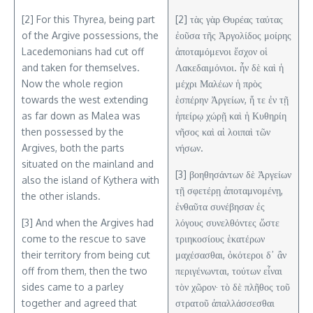
[2] For this Thyrea, being part
[2] τὰς γὰρ Θυρέας ταύτας
of the Argive possessions, the
ἐοῦσα τῆς Ἀργολίδος μοίρης
Lacedemonians had cut off
ἀποταμόμενοι ἔσχον οἱ
and taken for themselves.
Λακεδαιμόνιοι. ἦν δὲ καὶ ἡ
Now the whole region
μέχρι Μαλέων ἡ πρὸς
towards the west extending
ἑσπέρην Ἀργείων, ἥ τε ἐν τῇ
as far down as Malea was
ἠπείρῳ χώρῇ καὶ ἡ Κυθηρίη
then possessed by the
νῆσος καὶ αἱ λοιπαὶ τῶν
Argives, both the parts
νήσων.
situated on the mainland and
[3] βοηθησάντων δὲ Ἀργείων
also the island of Kythera with
τῇ σφετέρῃ ἀποταμνομένῃ,
the other islands.
ἐνθαῦτα συνέβησαν ἐς
[3] And when the Argives had
λόγους συνελθόντες ὥστε
come to the rescue to save
τριηκοσίους ἑκατέρων
their territory from being cut
μαχέσασθαι, ὁκότεροι δ᾽ ἂν
off from them, then the two
περιγένωνται, τούτων εἶναι
sides came to a parley
τὸν χῶρον· τὸ δὲ πλῆθος τοῦ
together and agreed that
στρατοῦ ἀπαλλάσσεσθαι