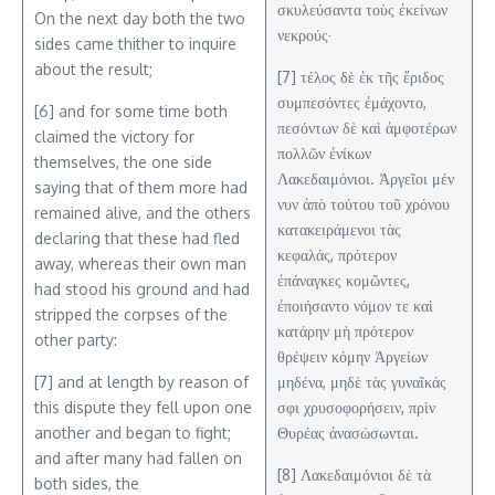
σκυλεύσαντα τοὺς ἐκείνων
On the next day both the two
νεκρούς·
sides came thither to inquire
about the result;
[7] τέλος δὲ ἐκ τῆς ἔριδος
συμπεσόντες ἐμάχοντο,
[6] and for some time both
πεσόντων δὲ καὶ ἀμφοτέρων
claimed the victory for
πολλῶν ἐνίκων
themselves, the one side
Λακεδαιμόνιοι. Ἀργεῖοι μέν
saying that of them more had
νυν ἀπὸ τούτου τοῦ χρόνου
remained alive, and the others
κατακειράμενοι τὰς
declaring that these had fled
κεφαλάς, πρότερον
away, whereas their own man
ἐπάναγκες κομῶντες,
had stood his ground and had
ἐποιήσαντο νόμον τε καὶ
stripped the corpses of the
κατάρην μὴ πρότερον
other party:
θρέψειν κόμην Ἀργείων
[7] and at length by reason of
μηδένα, μηδὲ τὰς γυναῖκάς
this dispute they fell upon one
σφι χρυσοφορήσειν, πρὶν
another and began to fight;
Θυρέας ἀνασώσωνται.
and after many had fallen on
[8] Λακεδαιμόνιοι δὲ τὰ
both sides, the