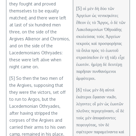
they fought and proved
[5] οἱ μὲν δὴ δύο τῶν
themselves to be equally
Ἀργείων ὡς νενικηκότες
matched; and there were left
ἔθεον ἐς τὸ Ἄργος, ὁ δὲ τῶν
at last of six hundred men
Λακεδαιμονίων Ὀθρυάδης
three, on the side of the
σκυλεύσας τοὺς Ἀργείων
Argives Alkenor and Chromios,
νεκροὺς καὶ προσφορήσας
and on the side of the
τὰ ὅπλα πρὸς τὸ ἑωυτοῦ
Lacedemonians Othryades:
στρατόπεδον ἐν τῇ τάξι εἶχε
these were left alive when
ἑωυτόν. ἡμέρῃ δὲ δευτέρῃ
night came on.
παρῆσαν πυνθανόμενοι
[5] So then the two men of
ἀμφότεροι.
the Argives, supposing that
[6] τέως μὲν δὴ αὐτοὶ
they were the victors, set off
ἑκάτεροι ἔφασαν νικᾶν,
to run to Argos, but the
λέγοντες οἳ μὲν ὡς ἑωυτῶν
Lacedemonian Othryades,
πλεῦνες περιγεγόνασι, οἳ δὲ
after having stripped the
τοὺς μὲν ἀποφαίνοντες
corpses of the Argives and
πεφευγότας, τὸν δὲ
carried their arms to his own
σφέτερον παραμείναντα καὶ
camp, remained in his place.