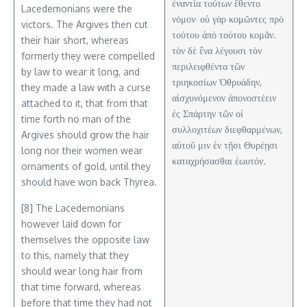
ἐναντία τούτων ἔθεντο
Lacedemonians were the
νόμον· οὐ γὰρ κομῶντες πρὸ
victors. The Argives then cut
τούτου ἀπὸ τούτου κομᾶν.
their hair short, whereas
τὸν δὲ ἕνα λέγουσι τὸν
formerly they were compelled
περιλειφθέντα τῶν
by law to wear it long, and
τριηκοσίων Ὀθρυάδην,
they made a law with a curse
αἰσχυνόμενον ἀπονοστέειν
attached to it, that from that
ἐς Σπάρτην τῶν οἱ
time forth no man of the
συλλοχιτέων διεφθαρμένων,
Argives should grow the hair
αὐτοῦ μιν ἐν τῇσι Θυρέῃσι
long nor their women wear
καταχρήσασθαι ἑωυτόν.
ornaments of gold, until they
should have won back Thyrea.
[8] The Lacedemonians
however laid down for
themselves the opposite law
to this, namely that they
should wear long hair from
that time forward, whereas
before that time they had not