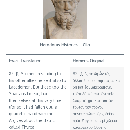
Herodotus Histories – Clio
Exact Translation
Homer’s Original
82. [1] So then in sending to
82. [1] ἔς τε δὴ ὦν τὰς
his other allies he sent also to
ἄλλας ἔπεμπε συμμαχίας καὶ
Lacedemon. But these too, the
δὴ καὶ ἐς Λακεδαίμονα.
Spartans I mean, had
τοῖσι δὲ καὶ αὐτοῖσι τοῖσι
themselves at this very time
Σπαρτιήτῃσι κατ᾽ αὐτὸν
(for so it had fallen out) a
τοῦτον τὸν χρόνον
quarrel in hand with the
συνεπεπτώκεε ἔρις ἐοῦσα
Argives about the district
πρὸς Ἀργείους περὶ χώρου
called Thyrea.
καλεομένου Θυρέης