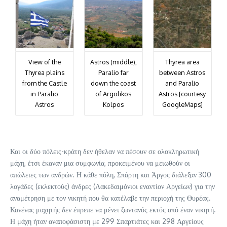
View of the
Astros (middle),
Thyrea area
Thyrea plains
Paralio far
between Astros
from the Castle
down the coast
and Paralio
in Paralio
of Argolikos
Astros [courtesy
Astros
Kolpos
GoogleMaps]
Και οι δύο πόλεις-κράτη δεν ήθελαν να πέσουν σε ολοκληρωτική
μάχη, έτσι έκαναν μια συμφωνία, προκειμένου να μειωθούν οι
απώλειες των ανδρών. Η κάθε πόλη, Σπάρτη και Άργος διάλεξαν 300
λογάδες (εκλεκτούς) άνδρες (Λακεδαιμόνιοι εναντίον Αργείων) για την
αναμέτρηση με τον νικητή που θα κατέλαβε την περιοχή της Θυρέας.
Κανένας μαχητής δεν έπρεπε να μένει ζωντανός εκτός από έναν νικητή.
Η μάχη ήταν αναποφάσιστη με 299 Σπαρτιάτες και 298 Αργείους