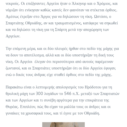
νεκρούς. Οι επιζήσαντες Αργείοι ήταν ο Άλκηνορ και ο Χρόμιος, και
νόμιζαν ότι ενίκησαν καθώς κανείς δεν φαινόταν να στέκεται όρθιος.
Αμέσως έτρεξαν στο Άργος για να δηλώσουν τη νίκη. Ωστόσο, ο
Σπαρτιάτης Οθρυάδης, αν και τραυματισμένος, κατάφερε να σηκωθεί
και να δηλώσει τη νίκη για τη Σπάρτη μετά την αποχώρηση των
Αργείων.
Την επόμενη μέρα, και οι δύο πλευρές ήρθαν στο πεδίο της μάχης για
να δουν το αποτέλεσμα, αλλά και οι δύο υποστήριξαν τη δική τους
νίκη. Οι Αργείοι έλεγαν ότι περισσότεροι από αυτούς παρέμειναν
ζωντανοί, και οι Σπαρτιάτες υποστήριζαν ότι οι δύο Αργείοι έφυγαν,
ενώ ο δικός τους άνδρας είχε σταθεί όρθιος στο πεδίο της μάχης.
Παρακάτω είναι ο λεπτομερής απολογισμός του Ηρόδοτου για τη
θρυλική μάχη των 300 λογάδων το 546 π.Χ. μεταξύ των Σπαρτιατών
και των Αργείων και τι συνέβη αργότερα για την επικράτεια της
Θυρέας. Επιπλέον, πώς θα είχαν τα μαλλία τους οι άνδρες και οι
γυναίκες τα χρυσαφικά τους, και τί έγινε με τον Οθρυάδη.