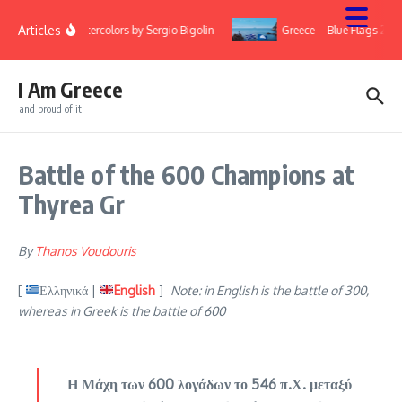
Skip to content
Articles
Watercolors by Sergio Bigolin
Greece – Blue Flags 202
I Am Greece
and proud of it!
Battle of the 600 Champions at
Thyrea Gr
By
Thanos Voudouris
[
Ελληνικά |
English
]
Note: in English is the battle of 300,
whereas in Greek is the battle of 600
Η Μάχη των 600 λογάδων το 546 π.Χ. μεταξύ