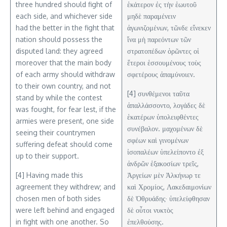
three hundred should fight of
ἑκάτερον ἐς τὴν ἑωυτοῦ
each side, and whichever side
μηδὲ παραμένειν
had the better in the fight that
ἀγωνιζομένων, τῶνδε εἵνεκεν
nation should possess the
ἵνα μὴ παρεόντων τῶν
disputed land: they agreed
στρατοπέδων ὁρῶντες οἱ
moreover that the main body
ἕτεροι ἑσσουμένους τοὺς
of each army should withdraw
σφετέρους ἀπαμύνοιεν.
to their own country, and not
[4] συνθέμενοι ταῦτα
stand by while the contest
ἀπαλλάσσοντο, λογάδες δὲ
was fought, for fear lest, if the
ἑκατέρων ὑπολειφθέντες
armies were present, one side
συνέβαλον. μαχομένων δὲ
seeing their countrymen
σφέων καὶ γινομένων
suffering defeat should come
ἰσοπαλέων ὑπελείποντο ἐξ
up to their support.
ἀνδρῶν ἑξακοσίων τρεῖς,
[4] Having made this
Ἀργείων μὲν Ἀλκήνωρ τε
agreement they withdrew; and
καὶ Χρομίος, Λακεδαιμονίων
chosen men of both sides
δὲ Ὀθρυάδης· ὑπελείφθησαν
were left behind and engaged
δὲ οὗτοι νυκτὸς
in fight with one another. So
ἐπελθούσης.