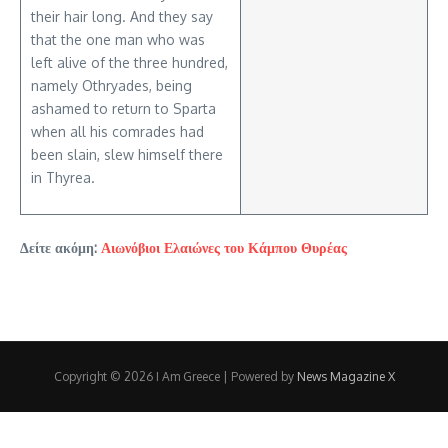
their hair long. And they say
that the one man who was
left alive of the three hundred,
namely Othryades, being
ashamed to return to Sparta
when all his comrades had
been slain, slew himself there
in Thyrea.
Δείτε ακόμη:
Αιωνόβιοι Ελαιώνες του Κάμπου Θυρέας
Copyright © 2026 I Am Greece | Powered by
News Magazine X